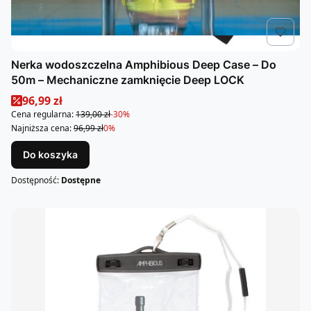
Nerka wodoszczelna Amphibious Deep Case – Do
50m – Mechaniczne zamknięcie Deep LOCK
Cena promocyjna
96,99 zł
Cena regularna:
139,00 zł
-30%
Najniższa cena:
96,99 zł
0%
Do koszyka
Dostępność:
Dostępne