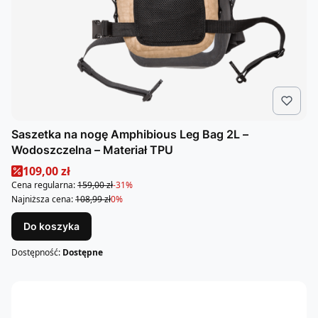
Saszetka na nogę Amphibious Leg Bag 2L –
Wodoszczelna – Materiał TPU
Cena promocyjna
109,00 zł
Cena regularna:
159,00 zł
-31%
Najniższa cena:
108,99 zł
0%
Do koszyka
Dostępność:
Dostępne