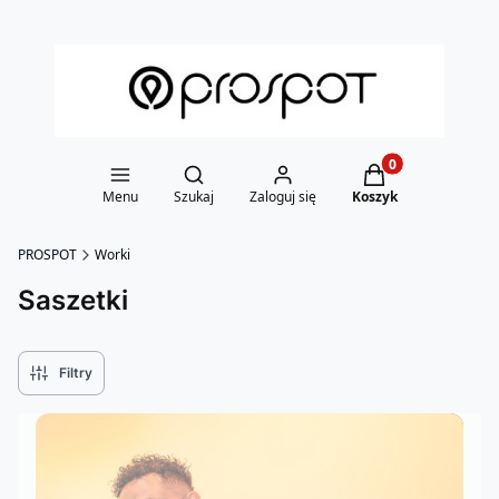
Otwórz wyszukiwarkę
Produkty w koszy
Menu
Szukaj
Zaloguj się
Koszyk
PROSPOT
Worki
Saszetki
Filtry