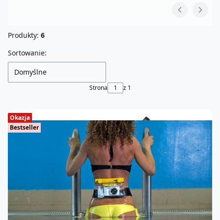
Produkty:
6
Lista produktów
Sortowanie:
Domyślne
Strona
z 1
Okazja
Bestseller