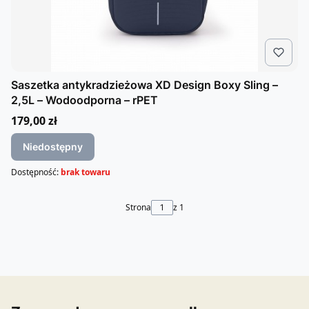
Saszetka antykradzieżowa XD Design Boxy Sling –
2,5L – Wodoodporna – rPET
Cena
179,00 zł
Niedostępny
Dostępność:
brak towaru
Strona
z 1