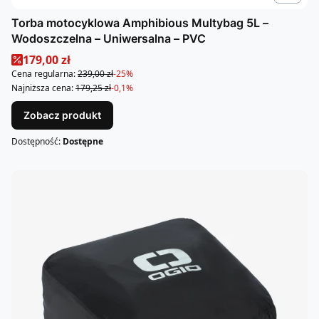
Torba motocyklowa Amphibious Multybag 5L –
Wodoszczelna – Uniwersalna – PVC
Cena promocyjna
179,00 zł
Cena regularna:
239,00 zł
-25%
Najniższa cena:
179,25 zł
-0,1%
Zobacz produkt
Dostępność:
Dostępne