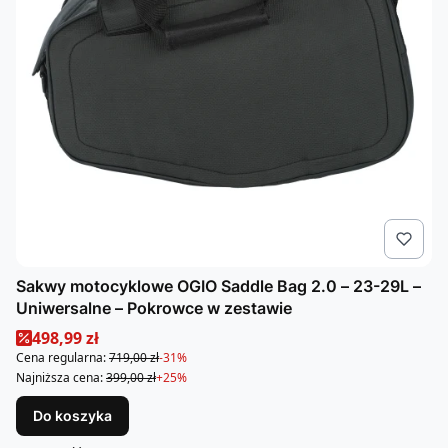
Sakwy motocyklowe OGIO Saddle Bag 2.0 – 23-29L –
Uniwersalne – Pokrowce w zestawie
Cena promocyjna
498,99 zł
Cena regularna:
719,00 zł
-31%
Najniższa cena:
399,00 zł
+25%
Do koszyka