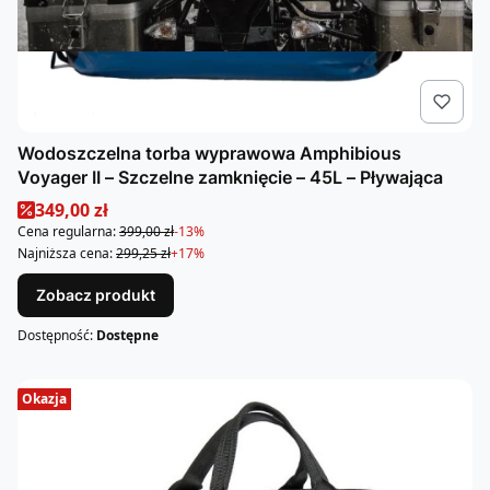
Wodoszczelna torba wyprawowa Amphibious
Voyager II – Szczelne zamknięcie – 45L – Pływająca
Cena promocyjna
349,00 zł
Cena regularna:
399,00 zł
-13%
Najniższa cena:
299,25 zł
+17%
Zobacz produkt
Dostępność:
Dostępne
Okazja