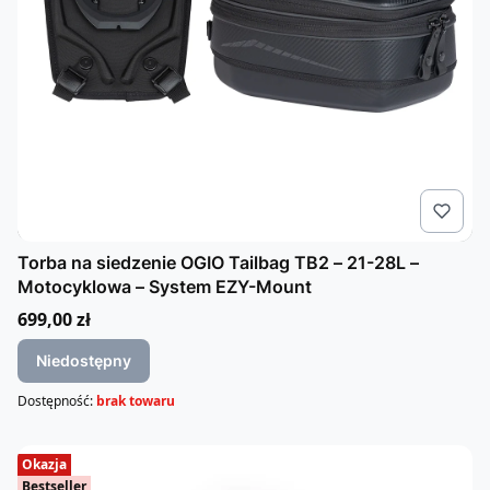
Torba na siedzenie OGIO Tailbag TB2 – 21-28L –
Motocyklowa – System EZY-Mount
Cena
699,00 zł
Niedostępny
Dostępność:
brak towaru
Okazja
Bestseller