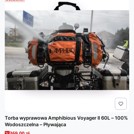
Torba wyprawowa Amphibious Voyager II 60L – 100%
Wodoszczelna – Pływająca
Cena promocyjna
369,00 zł