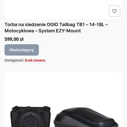
Torba na siedzenie OGIO Tailbag TB1 – 14-18L –
Motocyklowa – System EZY-Mount
Cena
599,00 zł
Niedostępny
Dostępność:
brak towaru