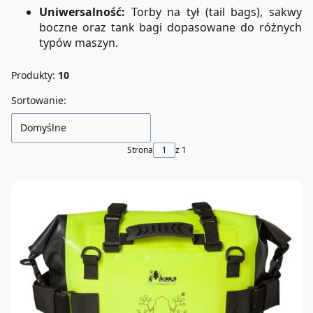
Uniwersalność:
Torby na tył (tail bags), sakwy
boczne oraz tank bagi dopasowane do różnych
typów maszyn.
Produkty:
10
Lista produktów
Sortowanie:
Domyślne
Strona
z 1