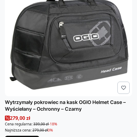
Wytrzymały pokrowiec na kask OGIO Helmet Case –
Wyściełany – Ochronny – Czarny
Cena promocyjna
279,00 zł
Cena regularna:
339,00 zł
-18%
Najniższa cena:
279,00 zł
0%