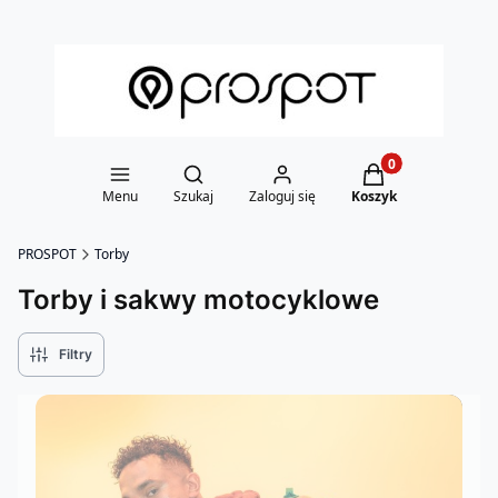
Otwórz wyszukiwarkę
Produkty w koszy
Menu
Szukaj
Zaloguj się
Koszyk
PROSPOT
Torby
Torby i sakwy motocyklowe
Filtry