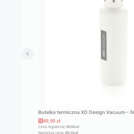
Butelka termiczna XD Design Vacuum – 50
Cena promocyjna
49,00 zł
Cena regularna:
99,00 zł
Najniższa cena:
89,10 zł