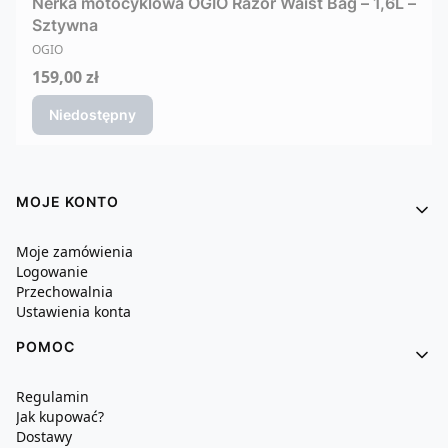
Nerka motocyklowa OGIO Razor Waist Bag – 1,6L –
Sztywna
PRODUCENT
OGIO
Cena
159,00 zł
Niedostępny
Linki w stopce
MOJE KONTO
Moje zamówienia
Logowanie
Przechowalnia
Ustawienia konta
POMOC
Regulamin
Jak kupować?
Dostawy