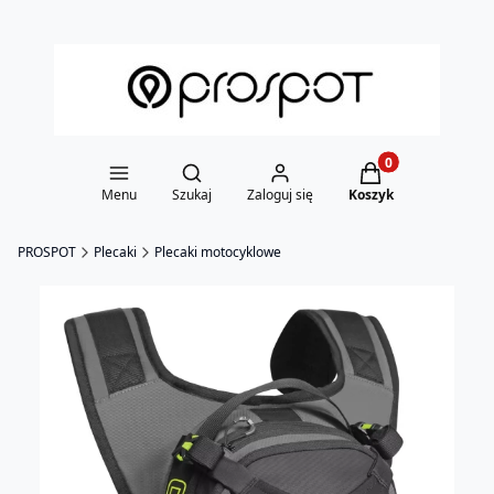
Otwórz wyszukiwarkę
Produkty w koszy
Menu
Szukaj
Zaloguj się
Koszyk
PROSPOT
Plecaki
Plecaki motocyklowe