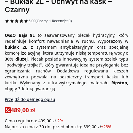
– Bukłak 2L – Uchwyt na kask –
Czarny
5.00
(Oceny: 1 Recenzje: 0)
OGIO Baja 8L
to zaawansowany plecak hydracyjny, który
redefiniuje komfort nawadniania w ruchu. Wyposażony w
bukłak 2L
z systemem antybakteryjnym oraz specjalną
komorę izolacyjną, która utrzymuje niską temperaturę wody o
30% dłużej
. Plecak posiada innowacyjny system szelek typu
"podwójny trójkąt", który gwarantuje idealne przyleganie bez
ograniczania ruchów. Dodatkowa regulowana kieszeń
zewnętrzna pozwala na bezpieczny transport kasku lub
kurtki. Wykonany z ultra-wytrzymałego materiału
Ripstop
,
objęty 3-letnią gwarancją.
Przejdź do pełnego opisu
489,00 zł
Cena regularna:
499,00 zł
-2%
Najniższa cena z 30 dni przed obniżką:
399,00 zł
+23%