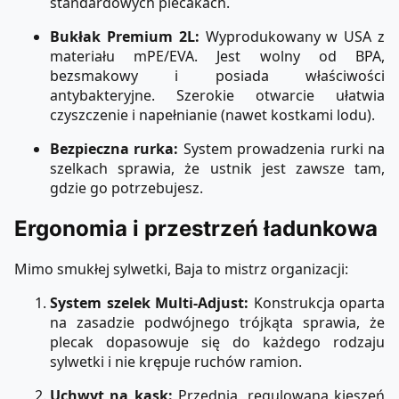
standardowych plecakach.
Bukłak Premium 2L:
Wyprodukowany w USA z
materiału mPE/EVA. Jest wolny od BPA,
bezsmakowy i posiada właściwości
antybakteryjne. Szerokie otwarcie ułatwia
czyszczenie i napełnianie (nawet kostkami lodu).
Bezpieczna rurka:
System prowadzenia rurki na
szelkach sprawia, że ustnik jest zawsze tam,
gdzie go potrzebujesz.
Ergonomia i przestrzeń ładunkowa
Mimo smukłej sylwetki, Baja to mistrz organizacji:
System szelek Multi-Adjust:
Konstrukcja oparta
na zasadzie podwójnego trójkąta sprawia, że
plecak dopasowuje się do każdego rodzaju
sylwetki i nie krępuje ruchów ramion.
Uchwyt na kask:
Przednia, regulowana kieszeń