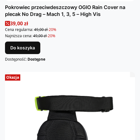
Pokrowiec przeciwdeszczowy OGIO Rain Cover na
plecak No Drag – Mach 1, 3, 5 – High Vis
Cena promocyjna
39,00 zł
Cena regularna:
49,00 zł
-20%
Najniższa cena:
49,00 zł
-20%
Do koszyka
Dostępność:
Dostępne
Okazja