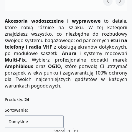
Akcesoria wodoszczelne i wyprawowe
to detale,
które robią różnicę na szlaku. W tej kategorii
znajdziesz wszystko, co niezbędne do rozbudowy
swojego systemu bagażowego: od pancernych
etui na
telefony i radia VHF
z obsługą ekranów dotykowych,
po modułowe saszetki
Anura
i systemy mocowań
Multi-Fix
. Wybierz profesjonalne dodatki marek
Amphibious
oraz
OGIO
, które pozwolą Ci utrzymać
porządek w ekwipunku i zagwarantują 100% ochrony
dla Twoich najcenniejszych gadżetów w każdych
warunkach pogodowych.
Produkty:
24
Lista produktów
Sortowanie:
Domyślne
Strona
z 1