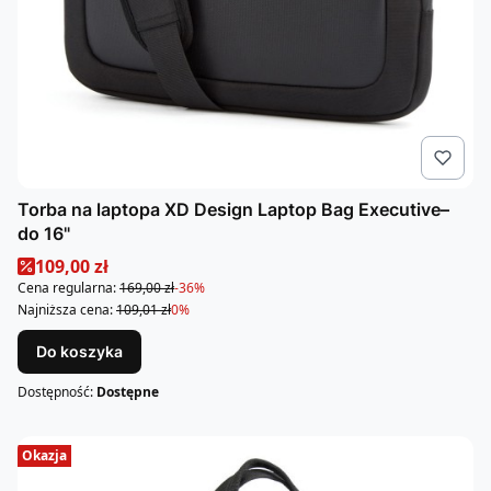
Torba na laptopa XD Design Laptop Bag Executive–
do 16"
Cena promocyjna
109,00 zł
Cena regularna:
169,00 zł
-36%
Najniższa cena:
109,01 zł
0%
Do koszyka
Dostępność:
Dostępne
Okazja