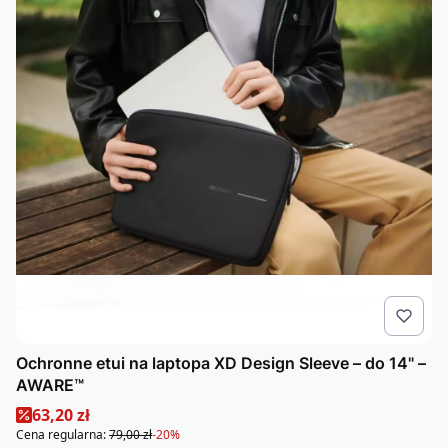
Ochronne etui na laptopa XD Design Sleeve – do 14" –
AWARE™
Cena promocyjna
63,20 zł
Cena regularna:
79,00 zł
-20%