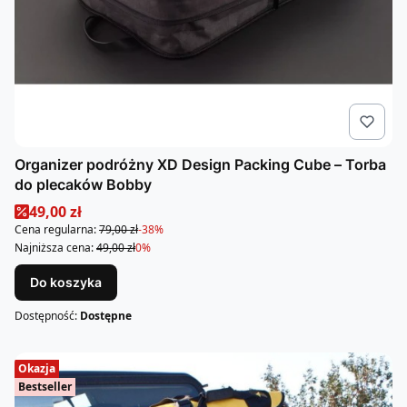
Organizer podróżny XD Design Packing Cube – Torba
do plecaków Bobby
Cena promocyjna
49,00 zł
Cena regularna:
79,00 zł
-38%
Najniższa cena:
49,00 zł
0%
Do koszyka
Dostępność:
Dostępne
Okazja
Bestseller