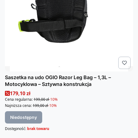
Saszetka na udo OGIO Razor Leg Bag – 1,3L –
Motocyklowa – Sztywna konstrukcja
Cena promocyjna
179,10 zł
Cena regularna:
199,00 zł
-10%
Najniższa cena:
199,00 zł
-10%
Niedostępny
Dostępność:
brak towaru