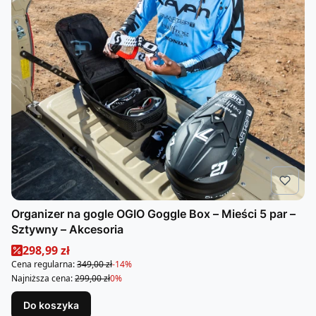
Organizer na gogle OGIO Goggle Box – Mieści 5 par –
Sztywny – Akcesoria
Cena promocyjna
298,99 zł
Cena regularna:
349,00 zł
-14%
Najniższa cena:
299,00 zł
0%
Do koszyka