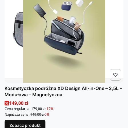
Kosmetyczka podróżna XD Design All-in-One – 2,5L –
Modułowa – Magnetyczna
Cena promocyjna
149,00 zł
Cena regularna:
179,00 zł
-17%
Najniższa cena:
149,00 zł
0%
Zobacz produkt