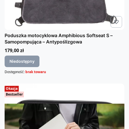
Poduszka motocyklowa Amphibious Softseat S –
Samopompująca – Antypoślizgowa
Cena
179,00 zł
Niedostępny
Dostępność:
brak towaru
Okazja
Bestseller