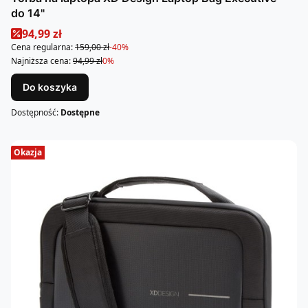
do 14"
Cena promocyjna
94,99 zł
Cena regularna:
159,00 zł
-40%
Najniższa cena:
94,99 zł
0%
Do koszyka
Dostępność:
Dostępne
Okazja