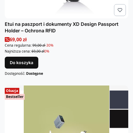
Etui na paszport i dokumenty XD Design Passport
Holder – Ochrona RFID
Cena promocyjna
69,00 zł
Cena regularna:
99,00 zł
-30%
Najniższa cena:
69,00 zł
0%
Do koszyka
Dostępność:
Dostępne
Okazja
Bestseller