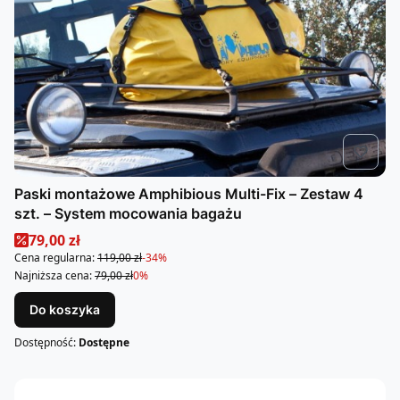
Paski montażowe Amphibious Multi-Fix – Zestaw 4
szt. – System mocowania bagażu
Cena promocyjna
79,00 zł
Cena regularna:
119,00 zł
-34%
Najniższa cena:
79,00 zł
0%
Do koszyka
Dostępność:
Dostępne