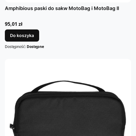
Amphibious paski do sakw MotoBag i MotoBag II
Cena
95,01 zł
Do koszyka
Dostępność:
Dostępne