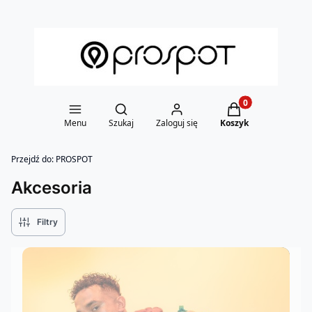
Otwórz wyszukiwarkę
Produkty w koszy
Menu
Szukaj
Zaloguj się
Koszyk
Przejdź do:
PROSPOT
Akcesoria
Filtry