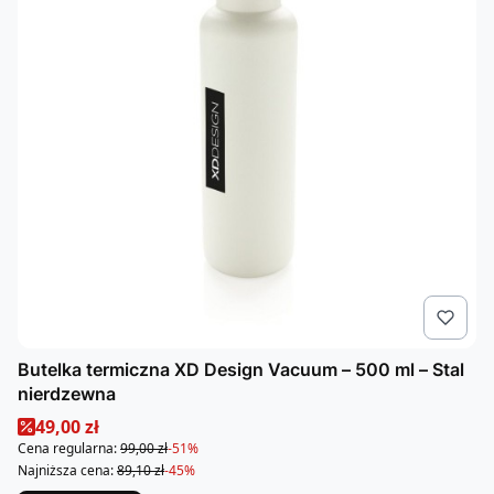
Butelka termiczna XD Design Vacuum – 500 ml – Stal
nierdzewna
Cena promocyjna
49,00 zł
Cena regularna:
99,00 zł
-51%
Najniższa cena:
89,10 zł
-45%