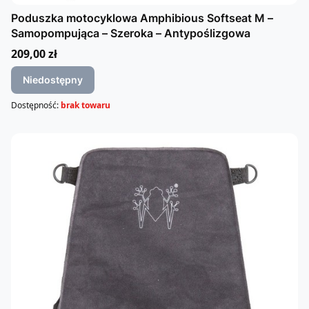
Poduszka motocyklowa Amphibious Softseat M –
Samopompująca – Szeroka – Antypoślizgowa
Cena
209,00 zł
Niedostępny
Dostępność:
brak towaru