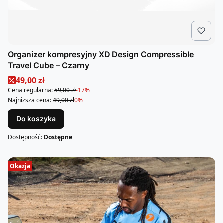
Organizer kompresyjny XD Design Compressible
Travel Cube – Czarny
Cena promocyjna
49,00 zł
Cena regularna:
59,00 zł
-17%
Najniższa cena:
49,00 zł
0%
Do koszyka
Dostępność:
Dostępne
Okazja