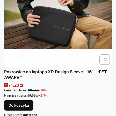
Pokrowiec na laptopa XD Design Sleeve – 16" – rPET –
AWARE™
Cena promocyjna
71,20 zł
Cena regularna:
89,00 zł
-20%
Najniższa cena:
59,00 zł
+21%
Do koszyka
Dostępność:
Dostępne