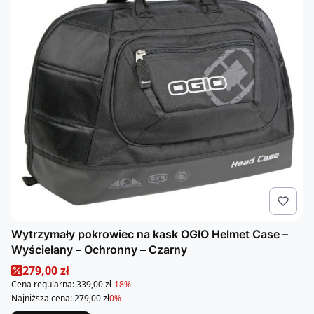
Wytrzymały pokrowiec na kask OGIO Helmet Case –
Wyściełany – Ochronny – Czarny
Cena promocyjna
279,00 zł
Cena regularna:
339,00 zł
-18%
Najniższa cena:
279,00 zł
0%