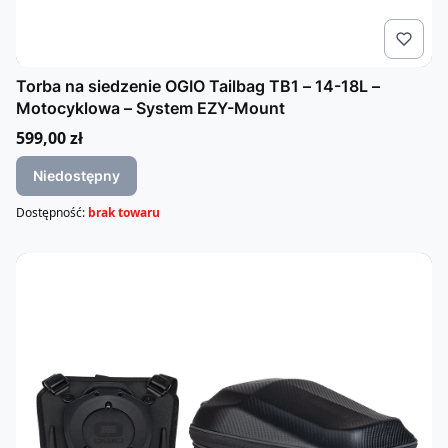
Torba na siedzenie OGIO Tailbag TB1 – 14-18L –
Motocyklowa – System EZY-Mount
Cena
599,00 zł
Niedostępny
Dostępność:
brak towaru