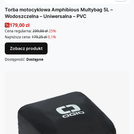
Torba motocyklowa Amphibious Multybag 5L –
Wodoszczelna – Uniwersalna – PVC
Cena promocyjna
179,00 zł
Cena regularna:
239,00 zł
-25%
Najniższa cena:
179,25 zł
-0,1%
Zobacz produkt
Dostępność:
Dostępne