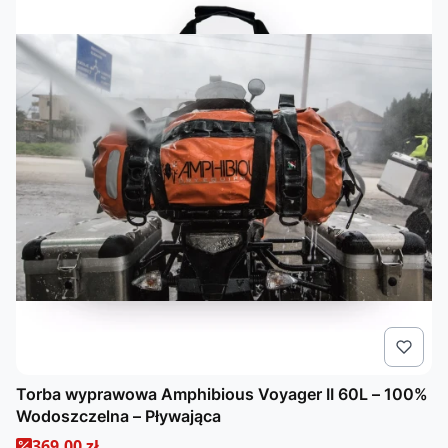
Torba wyprawowa Amphibious Voyager II 60L – 100%
Wodoszczelna – Pływająca
Cena promocyjna
369,00 zł