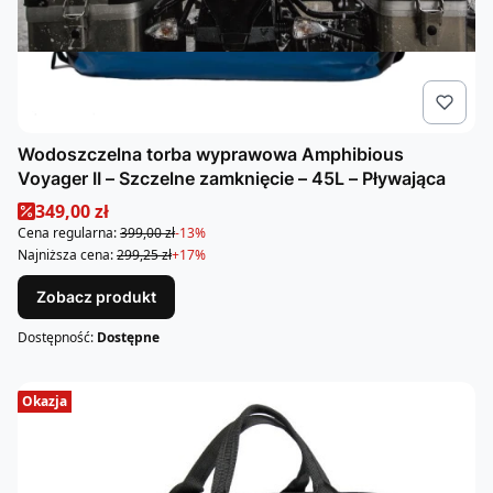
Wodoszczelna torba wyprawowa Amphibious
Voyager II – Szczelne zamknięcie – 45L – Pływająca
Cena promocyjna
349,00 zł
Cena regularna:
399,00 zł
-13%
Najniższa cena:
299,25 zł
+17%
Zobacz produkt
Dostępność:
Dostępne
Okazja