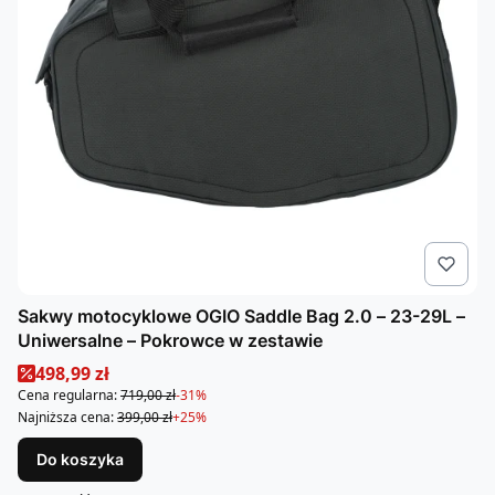
Sakwy motocyklowe OGIO Saddle Bag 2.0 – 23-29L –
Uniwersalne – Pokrowce w zestawie
Cena promocyjna
498,99 zł
Cena regularna:
719,00 zł
-31%
Najniższa cena:
399,00 zł
+25%
Do koszyka