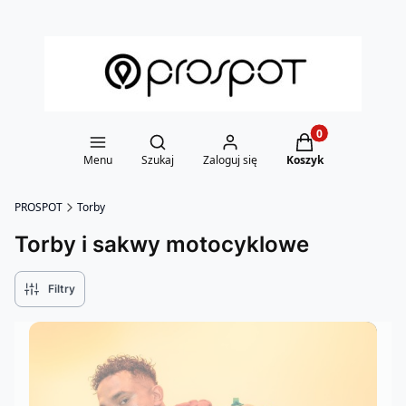
Otwórz wyszukiwarkę
Produkty w koszy
Menu
Szukaj
Zaloguj się
Koszyk
PROSPOT
Torby
Torby i sakwy motocyklowe
Filtry