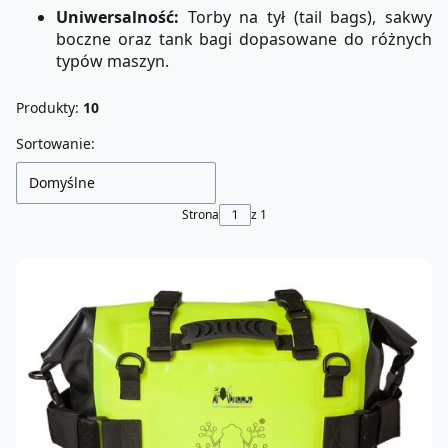
Uniwersalność:
Torby na tył (tail bags), sakwy
boczne oraz tank bagi dopasowane do różnych
typów maszyn.
Produkty:
10
Lista produktów
Sortowanie:
Domyślne
Strona
z 1