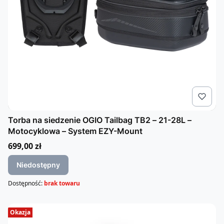
Torba na siedzenie OGIO Tailbag TB2 – 21-28L –
Motocyklowa – System EZY-Mount
Cena
699,00 zł
Niedostępny
Dostępność:
brak towaru
Okazja