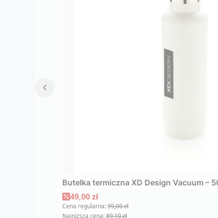
Butelka termiczna XD Design Vacuum – 50
Cena promocyjna
49,00 zł
Cena regularna:
99,00 zł
Najniższa cena:
89,10 zł